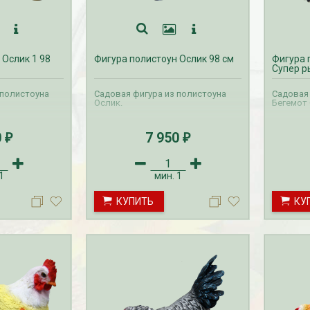
Дата:
29.02.2024
В первый день весны в честь 8
 заказе товаров на
марта дарим доставку!!! С 1 марта по
с 16 марта по 31
10...
 Ослик 1 98
Фигура полистоун Ослик 98 см
Фигура 
ЧИТАТЬ ДАЛЕЕ →
Супер р
ЧИТАТЬ ДАЛЕЕ →
 полистоуна
Садовая фигура из полистоуна
Садовая 
Ослик.
Бегемот 
0
7 950
₽
₽
1
мин.
1
КУПИТЬ
КУ