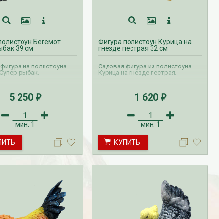
Дата:
18.10.2023
Дарим доставку!!! С 20 октября по 20
ноября 2023 года успейте оформить
заказ...
полистоун Бегемот
Фигура полистоун Курица на
ЧИТАТЬ ДАЛЕЕ →
ыбак 39 см
гнезде пестрая 32 см
фигура из полистоуна
Садовая фигура из полистоуна
Супер рыбак.
Курица на гнезде пестрая.
5 250
1 620
₽
₽
мин.
1
мин.
1
ПИТЬ
КУПИТЬ