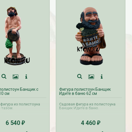
полистоун Банщик с
Фигура полистоун Банщик
10 см
Идите в баню 62 см
фигура из полистоуна
Садовая фигура из полистоуна
 тазом.
Банщик Идите в баню.
6 540
4 460
₽
₽