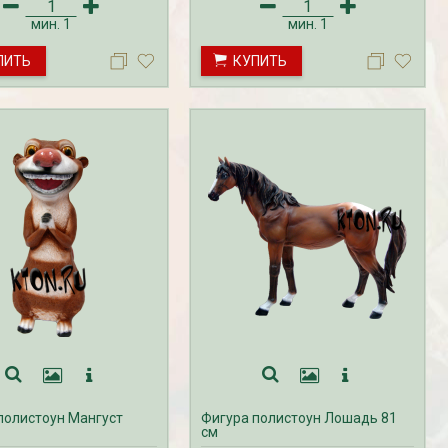
мин.
1
мин.
1
ПИТЬ
КУПИТЬ
полистоун Мангуст
Фигура полистоун Лошадь 81
см