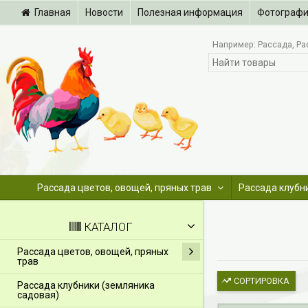
Главная
Новости
Полезная информация
Фотограф
Например:
Рассада
Ра
Рассада цветов, овощей, пряных трав
Рассада клубн
КАТАЛОГ
Рассада цветов, овощей, пряных
трав
СОРТИРОВКА
Рассада клубники (земляника
садовая)