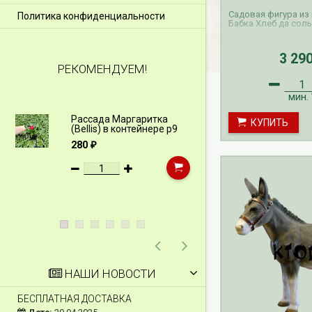
Садовая фигура из
Политика конфиденциальности
Бабка Хлеб да соль
3 29
РЕКОМЕНДУЕМ!
мин.
Рассада Маргаритка
Рассада Н
КУПИТЬ
(Bellis) в контейнере p9
(Myosotis)
p9
280
₽
340
₽
НАШИ НОВОСТИ
БЕСПЛАТНАЯ ДОСТАВКА
СКИДКИ 15 % НА Д
ШПАЛЕРЫ И ДР.