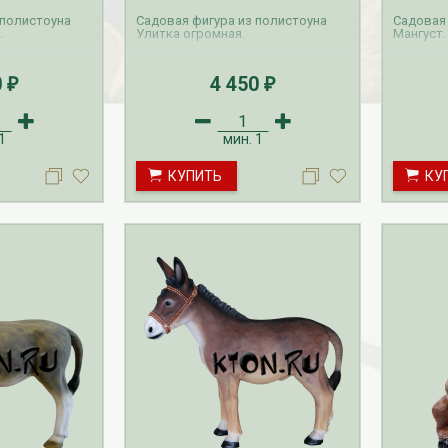
 полистоуна
Садовая фигура из полистоуна
Садовая 
.
Улитка огромная.
Мангуст.
0
4 450
₽
₽
1
мин.
1
езабудка
Рассада Колокольчик
КУПИТЬ
КУ
 в контейнере
карпатский (Campanula
carpatica) в контейнере
p9
340
₽
УГИ, ЗАБОРЫ,
БЕСПЛАТНАЯ ДОСТАВКА