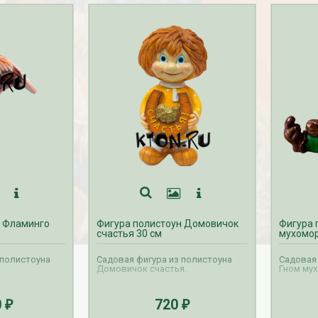
н Фламинго
Фигура полистоун Домовичок
Фигура 
счастья 30 см
мухомор
 полистоуна
Садовая фигура из полистоуна
Садовая 
Домовичок счастья.
Гном му
0
720
₽
₽