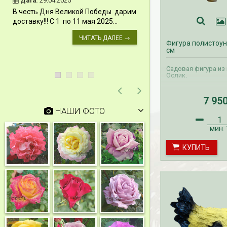
Дата:
29.04.2025
Дата:
11.03.2024
В честь Дня Великой Победы дарим
Скидки 15% !!! При
доставку!!! С 1 по 11 мая 2025...
сумму от 1000 руб. 
марта 2024...
ЧИТАТЬ ДАЛЕЕ →
Фигура полистоун
см
Садовая фигура из
Ослик.
7 95
НАШИ ФОТО
мин.
КУПИТЬ