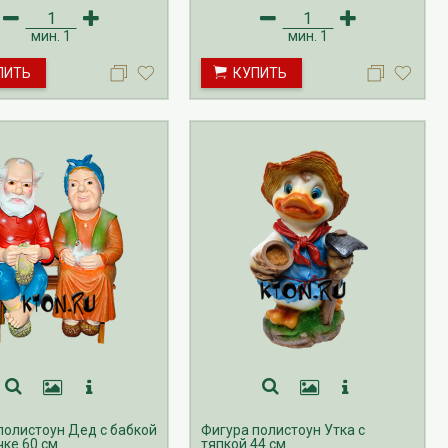
мин.
1
мин.
1
ПИТЬ
КУПИТЬ
полистоун Дед с бабкой
Фигура полистоун Утка с
чке 60 см
тяпкой 44 см