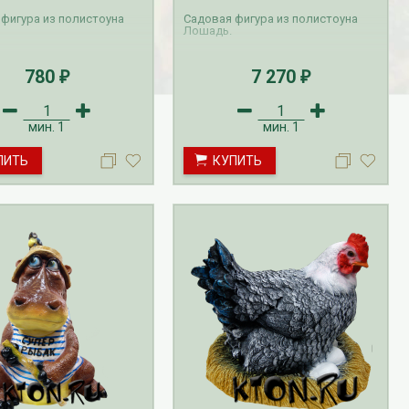
фигура из полистоуна
Садовая фигура из полистоуна
Лошадь.
780
7 270
₽
₽
мин.
1
мин.
1
Рассада Земляника
Рассада Торения
ПИТЬ
КУПИТЬ
декоративная в кашпо
(Torenia)
d21
от 380
до 920
₽
₽
800
₽
БЕСПЛАТНАЯ ДОСТАВКА