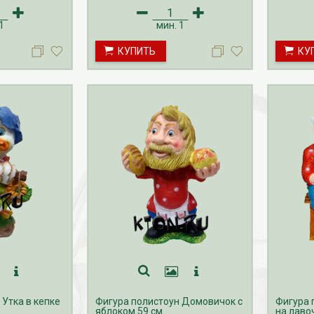
1
мин.
1
КУПИТЬ
КУ
 Утка в кепке
Фигура полистоун Домовичок с
Фигура 
яблоком 59 см
на лаво