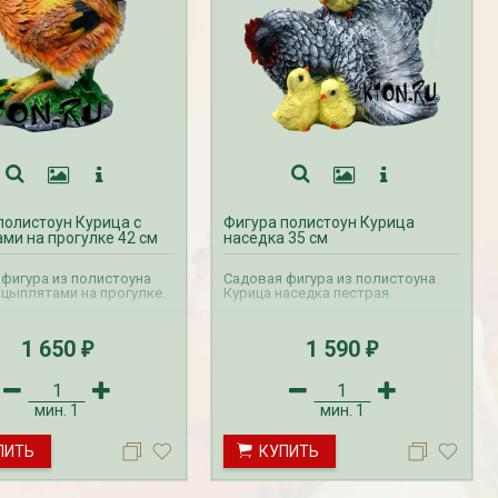
полистоун Курица с
Фигура полистоун Курица
ми на прогулке 42 см
наседка 35 см
фигура из полистоуна
Садовая фигура из полистоуна
 цыплятами на прогулке.
Курица наседка пестрая.
1 650
1 590
₽
₽
мин.
1
мин.
1
ПИТЬ
КУПИТЬ