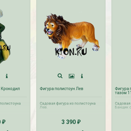
 Крокодил
Фигура полистоун Лев
Фигура 
тазом 1
 полистоуна
Садовая фигура из полистоуна
Садовая 
Лев.
Банщик с
0
3 390
₽
₽