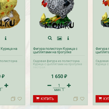
 Курица на
Фигура полистоун Курица с
Фигура 
цыплятами на прогулке
цыплята
пестрая 42 см
 полистоуна
Садовая фигура из полистоуна
Садовая 
Курица с цыплятами на прогулке
Курица с
пестрая.
0
1 650
₽
₽
1
мин.
1
КУПИТЬ
КУ