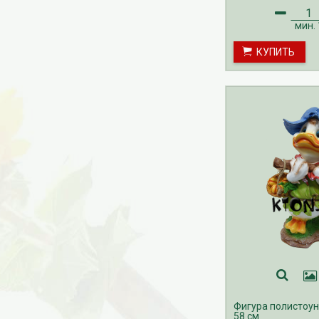
мин.
КУПИТЬ
Фигура полистоун
58 см