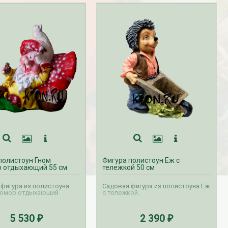
полистоун Гном
Фигура полистоун Еж с
 отдыхающий 55 см
тележкой 50 см
фигура из полистоуна
Садовая фигура из полистоуна Еж
хомор отдыхающий.
с тележкой.
5 530
2 390
₽
₽