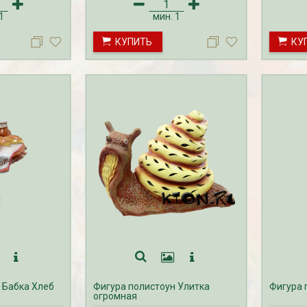
1
мин.
1
КУПИТЬ
КУ
 Бабка Хлеб
Фигура полистоун Улитка
Фигура 
огромная