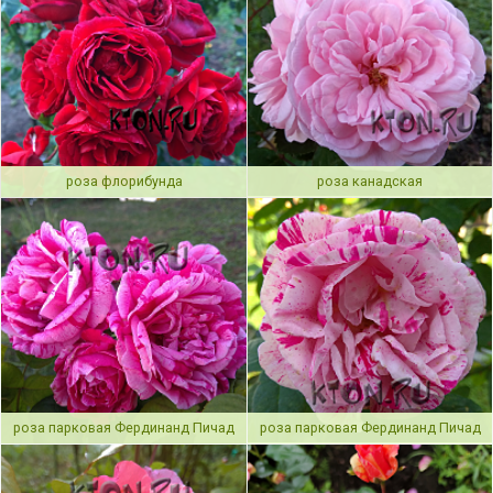
роза флорибунда
роза канадская
роза парковая Фердинанд Пичад
роза парковая Фердинанд Пичад