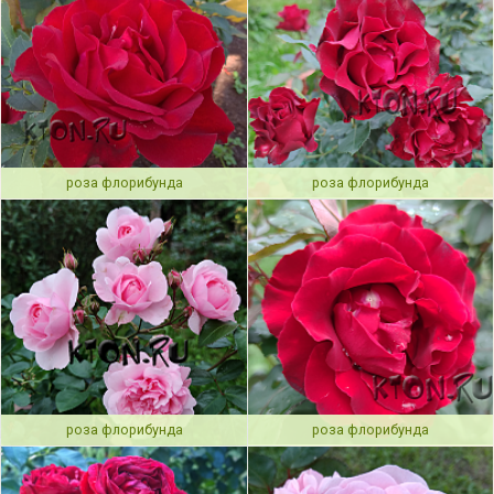
роза флорибунда
роза флорибунда
роза флорибунда
роза флорибунда