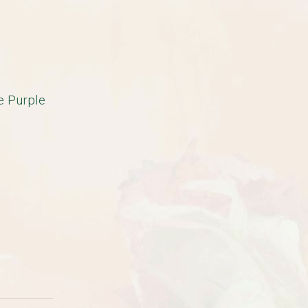
e Purple
Рассада Земляника
Рассада Торения
декоративная в кашпо
(Torenia)
d21
от 380
до 920
₽
₽
800
₽
БЕСПЛАТНАЯ ДОСТАВКА