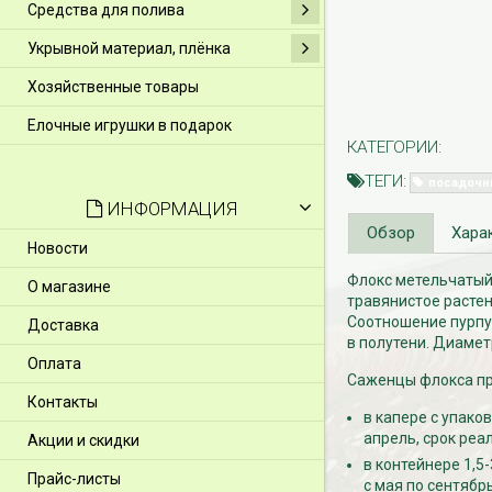
Средства для полива
Укрывной материал, плёнка
Хозяйственные товары
Елочные игрушки в подарок
КАТЕГОРИИ:
ТЕГИ:
посадочн
ИНФОРМАЦИЯ
Обзор
Хара
Новости
Флокс метельчатый 
О магазине
травянистое растен
Соотношение пурпур
Доставка
в полутени. Диамет
Оплата
Саженцы флокса пр
Контакты
в капере с упако
апрель, срок реа
Акции и скидки
в контейнере 1,5
Прайс-листы
с мая по сентябрь