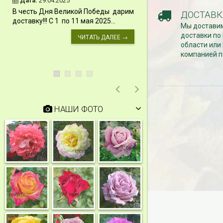
Дата:
29.04.2025
Дата:
11.03.2024
В честь Дня Великой Победы дарим
ДОСТАВК
Скидки 15% !!! При
доставку!!! С 1 по 11 мая 2025...
Мы доставим
сумму от 1000 руб. 
доставки по
марта 2024...
ЧИТАТЬ ДАЛЕЕ →
области или
компанией п
НАШИ ФОТО