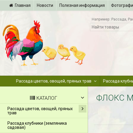
Главная
Новости
Полезная информация
Фотограф
Например:
Рассада
Ра
Рассада цветов, овощей, пряных трав
Рассада клубн
ФЛОКС М
КАТАЛОГ
Рассада цветов, овощей, пряных
трав
Рассада клубники (земляника
садовая)