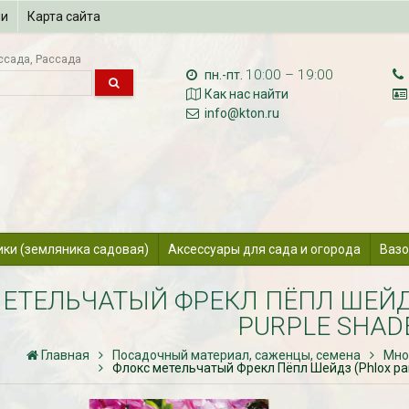
ии
Карта сайта
ссада
Рассада
10:00 – 19:00
пн.-пт.
Как нас найти
info@kton.ru
ики (земляника садовая)
Аксессуары для сада и огорода
Вазо
ЕТЕЛЬЧАТЫЙ ФРЕКЛ ПЁПЛ ШЕЙДЗ
PURPLE SHAD
Главная
Посадочный материал, саженцы, семена
Мно
Флокс метельчатый Фрекл Пёпл Шейдз (Phlox pani