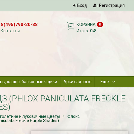
Вход
Регистрация
8(495)790-20-38
КОРЗИНА
0
Контакты
Итого:
0
₽
ны, кашпо, балконные ящики
Арки садовые
Ещё
 (PHLOX PANICULATA FRECKLE
ES)
голетние и луковичные цветы
Флокс
culata Freckle Purple Shades)