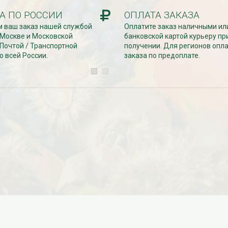
Дата:
29.02.2024
В первый день весны в честь 8
А ПО РОССИИ
ОПЛАТА ЗАКАЗА
 заказе товаров на
марта дарим доставку!!! С 1 марта по
 ваш заказ нашей службой
Оплатите заказ наличными ил
с 16 марта по 31
10...
 Москве и Московской
банковской картой курьеру пр
 Почтой / Транспортной
получении. Для регионов опл
ЧИТАТЬ ДАЛЕЕ →
ЧИТАТЬ ДАЛЕЕ →
о всей России.
заказа по предоплате.