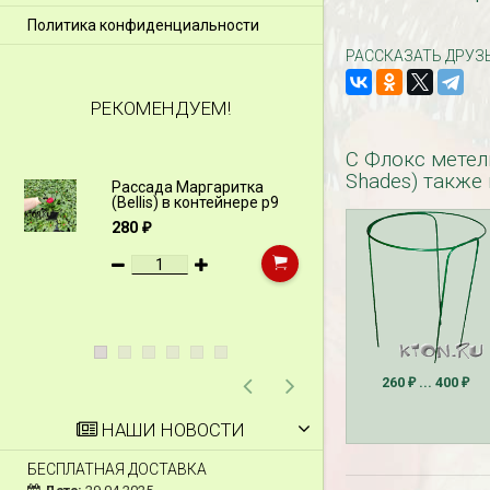
Политика конфиденциальности
РАССКАЗАТЬ ДРУЗ
РЕКОМЕНДУЕМ!
С Флокс метель
Shades) также
Рассада Маргаритка
Рассада Н
(Bellis) в контейнере p9
(Myosotis)
p9
280
₽
340
₽
260
... 400
₽
₽
НАШИ НОВОСТИ
БЕСПЛАТНАЯ ДОСТАВКА
СКИДКИ 15 % НА Д
ШПАЛЕРЫ И ДР.