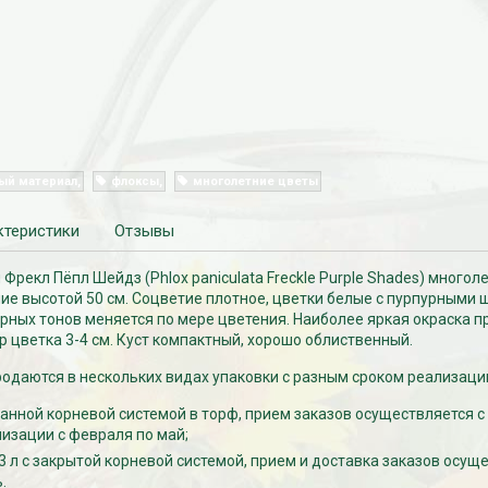
ый материал
флоксы
многолетние цветы
ктеристики
Отзывы
Фрекл Пёпл Шейдз (Phlox paniculata Freckle Purple Shades) многол
ие высотой 50 см. Соцветие плотное, цветки белые с пурпурными 
ных тонов меняется по мере цветения. Наиболее яркая окраска п
р цветка 3-4 см. Куст компактный, хорошо облиственный.
одаются в нескольких видах упаковки с разным сроком реализаци
ванной корневой системой в торф, прием заказов осуществляется с
лизации с февраля по май;
-3 л с закрытой корневой системой, прием и доставка заказов осущ
.