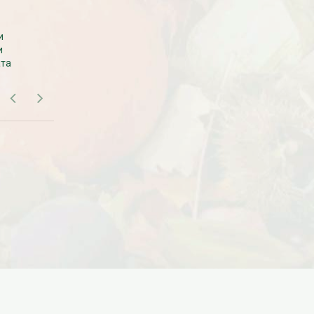
Дата:
18.10.2023
Дарим доставку!!! С 20 октября по 20
САМОВЫВОЗ В МОСКВЕ
ноября 2023 года успейте оформить
и
Самовывоза рассады нет. Рассаду
заказ...
и
везем с производства сразу к вам в
ата
дом.
ЧИТАТЬ ДАЛЕЕ →