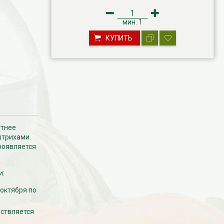
мин.
1
КУПИТЬ
етнее
штрихами.
роявляется
и:
 октября по
ествляется