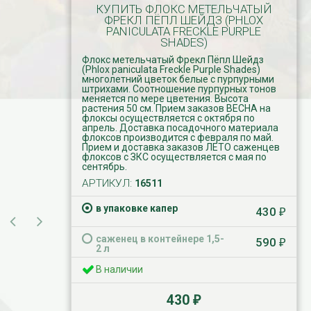
КУПИТЬ ФЛОКС МЕТЕЛЬЧАТЫЙ
ФРЕКЛ ПЁПЛ ШЕЙДЗ (PHLOX
PANICULATA FRECKLE PURPLE
SHADES)
Флокс метельчатый Фрекл Пёпл Шейдз
(Phlox paniculata Freckle Purple Shades)
многолетний цветок белые с пурпурными
штрихами. Соотношение пурпурных тонов
меняется по мере цветения. Высота
растения 50 см. Прием заказов ВЕСНА на
флоксы осуществляется с октября по
апрель. Доставка посадочного материала
флоксов производится с февраля по май.
Прием и доставка заказов ЛЕТО саженцев
флоксов с ЗКС осуществляется с мая по
сентябрь.
АРТИКУЛ:
16511
в упаковке капер
430
₽
саженец в контейнере 1,5-
590
₽
2 л
В наличии
430
₽