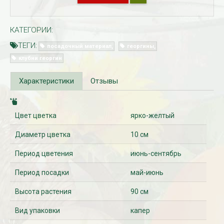
КАТЕГОРИИ:
ТЕГИ:
посадочный материал
георгины
клубни георгин
Характеристики
Отзывы
Цвет цветка
ярко-желтый
Рассада Незабудка
Рассада Колоколь
(Myosotis) в
карпатский
контейнере p9
(Campanula carpat
Диаметр цветка
10 см
в контейнере p9
340
₽
340
₽
Период цветения
июнь-сентябрь
Период посадки
май-июнь
Высота растения
90 см
Вид упаковки
капер