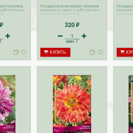
ал георгина
Посадочный материал георгина
Посадоч
 субстратом с
упакован в пакет с субстратом с
упакован
ой.
красочной этикеткой.
красочно
НА на
Прием заказов ВЕСНА на
Прием з
ляется с
георгины осуществляется с
георгины
320
₽
₽
. Доставка
октября по апрель. Доставка
октября 
тся с февраля
георгин производится с февраля
георгин 
по май.
по май.
1
мин.
1
езабудка
Рассада Колокольчик
КУПИТЬ
КУ
 в контейнере
карпатский (Campanula
carpatica) в контейнере
p9
340
₽
УГИ, ЗАБОРЫ,
БЕСПЛАТНАЯ ДОСТАВКА