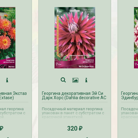
ивная Экстаз
Георгина декоративная Эй Си
Георгин
 Extase)
Дарк Хорс (Dahlia decorative AC
Эдинбург
Dark Horse)
Edinburg
ал георгина
Посадочный материал георгина
Посадоч
 субстратом с
упакован в пакет с субстратом с
упакован
ой.
красочной этикеткой.
красочно
НА на
Прием заказов ВЕСНА на
Прием з
ляется с
георгины осуществляется с
георгины
320
₽
₽
. Доставка
октября по апрель. Доставка
октября 
тся с февраля
георгин производится с февраля
георгин 
по май.
по май.