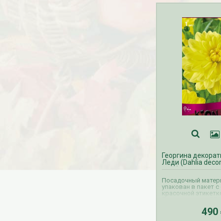
Георгина декорат
Леди (Dahlia decor
Lady)
Посадочный матери
упакован в пакет с
красочной этикетк
Прием заказов ВЕС
георгины осуществ
490
октября по апрель
георгин производи