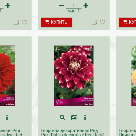
по май.
по май.
1
мин.
1
КУПИТЬ
КУ
ивная Ред
Георгина декоративная Ред
Георгин
orative Red
Рок (Dahlia decorative Red Rock)
Принцес