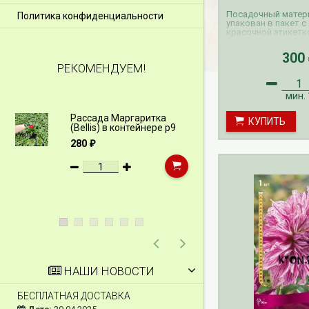
Посадочный матери
Политика конфиденциальности
упакован в пакет с
красочной этикетк
Прием заказов ВЕС
георгины осуществ
300
октября по апрель
РЕКОМЕНДУЕМ!
георгин производи
по май.
мин.
Рассада Маргаритка
Рассада Н
КУПИТЬ
(Bellis) в контейнере p9
(Myosotis)
p9
280
₽
340
₽
НАШИ НОВОСТИ
БЕСПЛАТНАЯ ДОСТАВКА
СКИДКИ 15 % НА Д
ШПАЛЕРЫ И ДР.