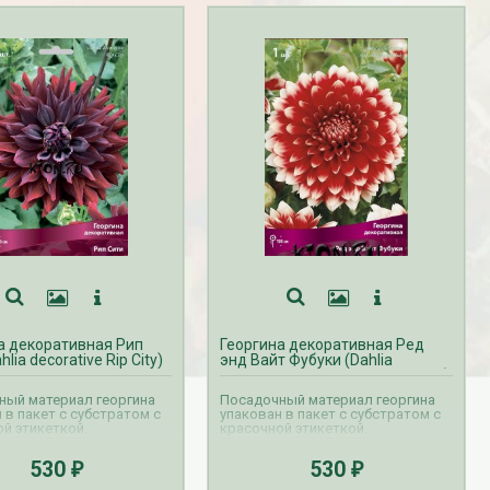
а декоративная Рип
Георгина декоративная Ред
hlia decorative Rip City)
энд Вайт Фубуки (Dahlia
decorative Red and White Fubuki)
ный материал георгина
Посадочный материал георгина
 в пакет с субстратом с
упакован в пакет с субстратом с
й этикеткой.
красочной этикеткой.
аказов ВЕСНА на
Прием заказов ВЕСНА на
 осуществляется с
георгины осуществляется с
530
530
₽
₽
по апрель. Доставка
октября по апрель. Доставка
производится с февраля
георгин производится с февраля