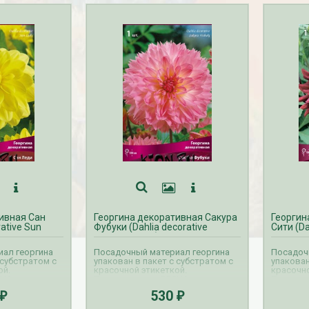
ивная Сан
Георгина декоративная Сакура
Георгин
ative Sun
Фубуки (Dahlia decorative
Сити (Da
Sakura Fubuki)
ал георгина
Посадочный материал георгина
Посадоч
 субстратом с
упакован в пакет с субстратом с
упакован
ой.
красочной этикеткой.
красочно
НА на
Прием заказов ВЕСНА на
Прием з
ляется с
георгины осуществляется с
георгины
530
₽
₽
. Доставка
октября по апрель. Доставка
октября 
тся с февраля
георгин производится с февраля
георгин 