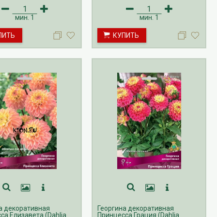
по май.
мин.
1
мин.
1
ПИТЬ
КУПИТЬ
а декоративная
Георгина декоративная
са Елизавета (Dahlia
Принцесса Грация (Dahlia