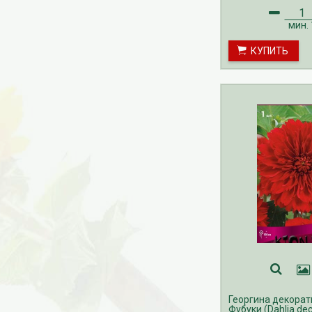
по май.
мин.
КУПИТЬ
Георгина декорат
Фубуки (Dahlia dec