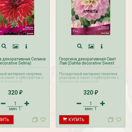
а декоративная Селина
Георгина декоративная Свит
decorative Selina)
Лав (Dahlia decorative Sweet
Love)
ный материал георгина
Посадочный материал георгина
 в пакет с субстратом с
упакован в пакет с субстратом с
й этикеткой.
красочной этикеткой.
аказов ВЕСНА на
Прием заказов ВЕСНА на
 осуществляется с
георгины осуществляется с
320
320
₽
₽
по апрель. Доставка
октября по апрель. Доставка
производится с февраля
георгин производится с февраля
по май.
мин.
1
мин.
1
ПИТЬ
КУПИТЬ