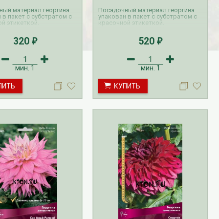
ный материал георгина
Посадочный материал георгина
 в пакет с субстратом с
упакован в пакет с субстратом с
й этикеткой.
красочной этикеткой.
аказов ВЕСНА на
Прием заказов ВЕСНА на
 осуществляется с
георгины осуществляется с
320
520
₽
₽
по апрель. Доставка
октября по апрель. Доставка
производится с февраля
георгин производится с февраля
по май.
мин.
1
мин.
1
Рассада Земляника
Рассада Торения
ПИТЬ
КУПИТЬ
декоративная в кашпо
(Torenia)
d21
от 380
до 920
₽
₽
800
₽
БЕСПЛАТНАЯ ДОСТАВКА