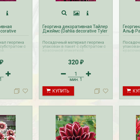
Дата:
29.02.2024
В первый день весны в честь 8
 заказе товаров на
марта дарим доставку!!! С 1 марта по
с 16 марта по 31
10...
тивная
Георгина декоративная Тайлер
Георгин
ЧИТАТЬ ДАЛЕЕ →
corative
Джеймс (Dahlia decorative Tyler
Альф Рам
ЧИТАТЬ ДАЛЕЕ →
James)
Sir Alf 
ал георгина
Посадочный материал георгина
Посадоч
 субстратом с
упакован в пакет с субстратом с
упакован
ой.
красочной этикеткой.
красочно
НА на
Прием заказов ВЕСНА на
Прием з
ляется с
георгины осуществляется с
георгины
320
₽
₽
. Доставка
октября по апрель. Доставка
октября 
тся с февраля
георгин производится с февраля
георгин 
по май.
по май.
1
мин.
1
КУПИТЬ
КУ