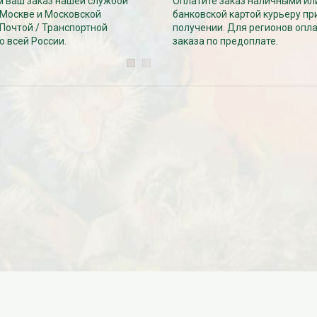
Дата:
29.02.2024
 ваш заказ нашей службой
Оплатите заказ наличными ил
 Москве и Московской
банковской картой курьеру пр
В первый день весны в честь 8
 заказе товаров на
 Почтой / Транспортной
получении. Для регионов опл
марта дарим доставку!!! С 1 марта по
с 16 марта по 31
о всей России.
заказа по предоплате.
10...
ЧИТАТЬ ДАЛЕЕ →
ЧИТАТЬ ДАЛЕЕ →