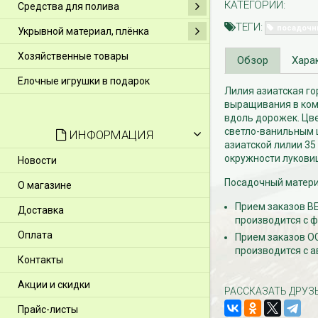
КАТЕГОРИИ:
Средства для полива
ТЕГИ:
посадочн
Укрывной материал, плёнка
Хозяйственные товары
Обзор
Хара
Елочные игрушки в подарок
Лилия азиатская гор
выращивания в комн
вдоль дорожек. Цве
светло-ванильным 
ИНФОРМАЦИЯ
азиатской лилии 35
окружности лукови
Новости
Посадочный материа
О магазине
Прием заказов ВЕ
Доставка
производится с ф
Оплата
Прием заказов ОС
производится с а
Контакты
Акции и скидки
РАССКАЗАТЬ ДРУЗ
Прайс-листы