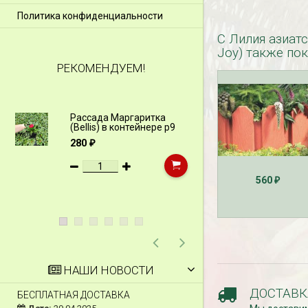
Политика конфиденциальности
С Лилия азиатс
Joy) также по
РЕКОМЕНДУЕМ!
Рассада Маргаритка
Рассада Н
(Bellis) в контейнере p9
(Myosotis)
p9
280
₽
340
₽
560
₽
НАШИ НОВОСТИ
ДОСТАВК
БЕСПЛАТНАЯ ДОСТАВКА
СКИДКИ 15 % НА Д
ШПАЛЕРЫ И ДР.