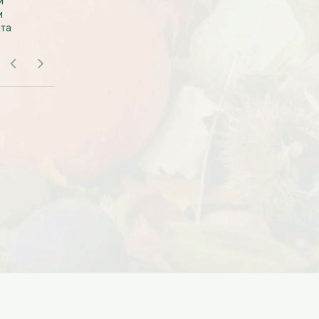
Дата:
18.10.2023
и
Самовывоза рассады нет. Рассаду
и
везем с производства сразу к вам в
Дарим доставку!!! С 20 октября по 20
ата
дом.
ноября 2023 года успейте оформить
заказ...
ЧИТАТЬ ДАЛЕЕ →