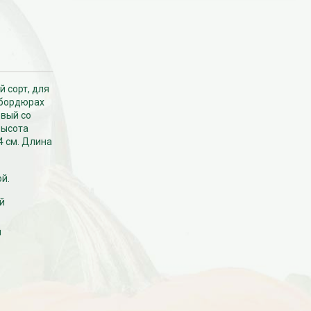
й сорт, для
 бордюрах
овый со
Высота
4 см. Длина
й.
й
й