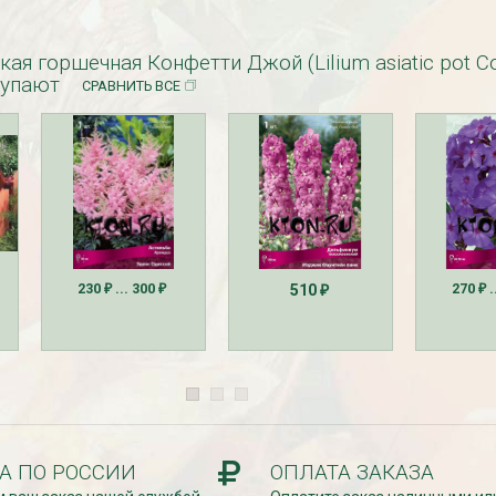
кая горшечная Конфетти Джой (Lilium asiatic pot Co
купают
СРАВНИТЬ ВСЕ
езабудка
Рассада Колокольчик
 в контейнере
карпатский (Campanula
carpatica) в контейнере
p9
340
₽
230
... 300
270
.
510
₽
₽
₽
₽
А ПО РОССИИ
ОПЛАТА ЗАКАЗА
УГИ, ЗАБОРЫ,
БЕСПЛАТНАЯ ДОСТАВКА