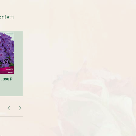
nfetti
Рассада Земляника
Рассада Торения
декоративная в кашпо
(Torenia)
d21
от 380
до 920
₽
₽
800
₽
.. 390
490
350
₽
₽
₽
САМОВЫВОЗ В МОСКВЕ
БЕСПЛАТНАЯ ДОСТАВКА