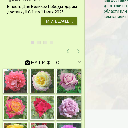
Дата:
29.04.2025
Мы доставим
Дата:
11.03.2024
доставки по
В честь Дня Великой Победы дарим
Скидки 15% !!! При
области или
доставку!!! С 1 по 11 мая 2025...
сумму от 1000 руб. 
компанией п
марта 2024...
ЧИТАТЬ ДАЛЕЕ →
НАШИ ФОТО