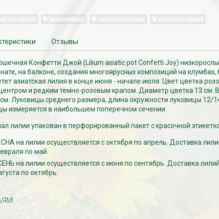
ый материал
луковичные
лилия азиатская
луковицы лилий
ктеристики
Отзывы
шечная Конфетти Джой (Lilium asiatic pot Confetti Joy) низкорослы
ате, на балконе, создания многоярусных композиций на клумбах,
тет азиатская лилия в конце июня - начале июля. Цвет цветка роз
центром и редким темно-розовым крапом. Диаметр цветка 13 см. 
 см. Луковицы среднего размера, длина окружности луковицы 12/1
цы измеряется в наибольшем поперечном сечении.
л лилии упакован в перфорированный пакет с красочной этикетко
СНА на лилии осуществляется с октября по апрель. Доставка лили
евраля по май.
ЕНЬ на лилии осуществляется с июня по сентябрь. Доставка лили
вгуста по октябрь.
ЬЯМ!