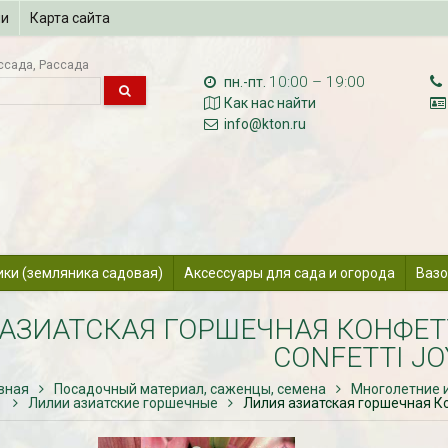
ии
Карта сайта
ссада
Рассада
10:00 – 19:00
пн.-пт.
Как нас найти
info@kton.ru
ики (земляника садовая)
Аксессуары для сада и огорода
Вазо
АЗИАТСКАЯ ГОРШЕЧНАЯ КОНФЕТТИ
CONFETTI JO
вная
Посадочный материал, саженцы, семена
Многолетние 
Лилии азиатские горшечные
Лилия азиатская горшечная Конф