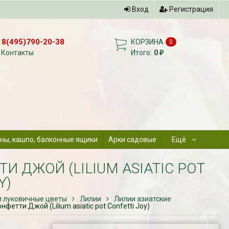
Вход
Регистрация
8(495)790-20-38
КОРЗИНА
0
Контакты
Итого:
0
₽
ны, кашпо, балконные ящики
Арки садовые
Ещё
 ДЖОЙ (LILIUM ASIATIC POT
Y)
и луковичные цветы
Лилии
Лилии азиатские
етти Джой (Lilium asiatic pot Confetti Joy)