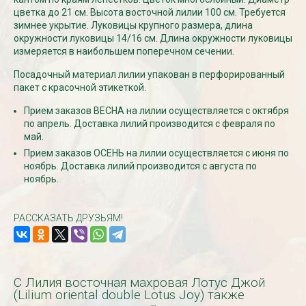
цветка до 21 см. Высота восточной лилии 100 см. Требуется
зимнее укрытие. Луковицы крупного размера, длина
окружности луковицы 14/16 см. Длина окружности луковицы
СКИДКИ 15 % НА ДУГИ, ЗАБОРЫ,
БЕСПЛАТНАЯ ДОСТАВ
ШПАЛЕРЫ И ДР.
измеряется в наибольшем поперечном сечении.
Дата:
29.02.2024
Дата:
11.03.2024
В первый день весны в
Посадочный материал лилии упакован в перфорированный
Скидки 15% !!! При заказе
марта дарим доставку!!
пакет с красочной этикеткой.
товаров на сумму от 1000 руб. с
марта по 10...
16 марта по 31 марта 2024...
Прием заказов ВЕСНА на лилии осуществляется с октября
ЧИТАТЬ
по апрель. Доставка лилий производится с февраля по
ЧИТАТЬ ДАЛЕЕ →
май.
Прием заказов ОСЕНЬ на лилии осуществляется с июня по
ноябрь. Доставка лилий производится с августа по
ноябрь.
РАССКАЗАТЬ ДРУЗЬЯМ!
С Лилия восточная махровая Лотус Джой
(Lilium oriental double Lotus Joy) также