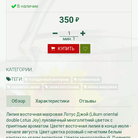
В наличии
350
₽
мин.
1
КУПИТЬ
КАТЕГОРИИ:
Рассада Незабудка
Рассада Колоколь
(Myosotis) в
карпатский
ТЕГИ:
посадочный материал
луковичные
контейнере p9
(Campanula carpat
в контейнере p9
340
луковицы лилий
лилия восточная
лилии махровые
₽
340
₽
Обзор
Характеристики
Отзывы
Лилия восточная махровая Лотус Джой (Lilium oriental
double Lotus Joy) луковичный многолетний цветок с
приятным ароматом. Цветет восточная лилия в конце июля -
начале августа. Цвет цветка розовый с нечетким белым
кантом по краям лепестков. Цветок многослойный. Диаметр