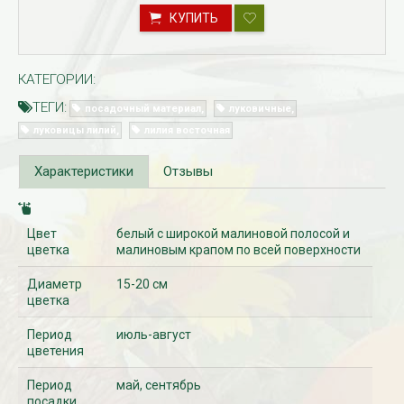
КУПИТЬ
КАТЕГОРИИ:
ТЕГИ:
посадочный материал
луковичные
луковицы лилий
лилия восточная
Характеристики
Отзывы
Рассада Незабудка
Рассада Колоколь
(Myosotis) в
карпатский
Цвет
белый с широкой малиновой полосой и
контейнере p9
(Campanula carpat
в контейнере p9
цветка
малиновым крапом по всей поверхности
340
₽
340
₽
Диаметр
15-20 см
цветка
Период
июль-август
цветения
Период
май, сентябрь
посадки