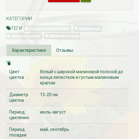
КАТЕГОРИИ:
ТЕГИ:
посадочный материал
луковичные
луковицы лилий
лилия восточная
Характеристики
Отзывы
Цвет
белый с широкой малиновой полосой до
Рассада Незабудка
Рассада Колоколь
(Myosotis) в
карпатский
цветка
конца лепестков и густым малиновым
контейнере p9
(Campanula carpat
крапом
в контейнере p9
340
₽
340
₽
Диаметр
15-20 см
цветка
Период
июль-август
цветения
Период
май, сентябрь
посадки