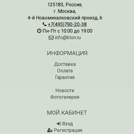
125183
,
Россия
,
г. Москва
,
4-й Новомихалковский проезд, 6
СКИДКИ 15 % НА ДУГИ, ЗАБОРЫ,
БЕСПЛАТНАЯ ДОСТАВ
ШПАЛЕРЫ И ДР.
+7(495)790-20-38
Дата:
29.02.2024
Дата:
11.03.2024
Пн-Пт с 10:00 до 19:00
В первый день весны в
Скидки 15% !!! При заказе
марта дарим доставку!!
info@kton.ru
товаров на сумму от 1000 руб. с
марта по 10...
16 марта по 31 марта 2024...
ИНФОРМАЦИЯ
ЧИТАТЬ
ЧИТАТЬ ДАЛЕЕ →
Доставка
Оплата
Гарантия
Новости
Фотогалерея
МОЙ КАБИНЕТ
Вход
Регистрация