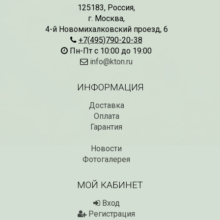
125183
,
Россия
,
г. Москва
,
4-й Новомихалковский проезд, 6
СКИДКИ 15 % НА ДУГИ, ЗАБОРЫ,
БЕСПЛАТНАЯ ДОСТАВ
ШПАЛЕРЫ И ДР.
+7(495)790-20-38
Дата:
29.02.2024
Дата:
11.03.2024
Пн-Пт с 10:00 до 19:00
В первый день весны в
Скидки 15% !!! При заказе
марта дарим доставку!!
info@kton.ru
товаров на сумму от 1000 руб. с
марта по 10...
16 марта по 31 марта 2024...
ИНФОРМАЦИЯ
ЧИТАТЬ
ЧИТАТЬ ДАЛЕЕ →
Доставка
Оплата
Гарантия
Новости
Фотогалерея
МОЙ КАБИНЕТ
Вход
Регистрация