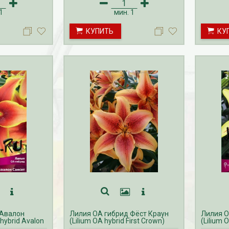
враля по май.
осуществляется с октября по
Прием з
НЬ на лилии
апрель. Доставка лилий
осуществ
1
мин.
1
июня по
производится с февраля по май.
ноябрь. 
лилий
Прием заказов ОСЕНЬ на лилии
производ
КУПИТЬ
КУ
уста по
осуществляется с июня по
ноябрь.
ноябрь. Доставка лилий
производится с августа по
ноябрь.
 Авалон
Лилия ОА гибрид Фёст Краун
Лилия О
hybrid Avalon
(Lilium OA hybrid First Crown)
(Lilium 