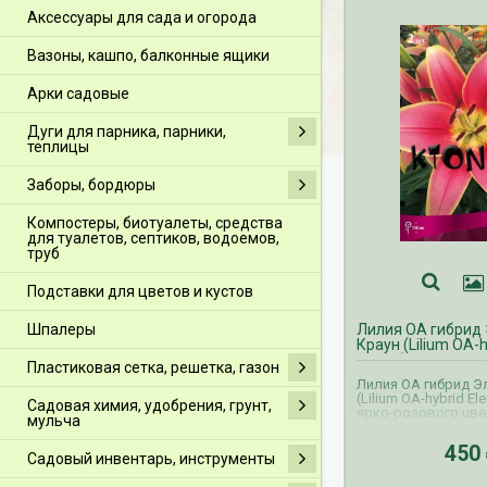
Аксессуары для сада и огорода
Вазоны, кашпо, балконные ящики
Арки садовые
Дуги для парника, парники,
теплицы
Заборы, бордюры
Компостеры, биотуалеты, средства
для туалетов, септиков, водоемов,
труб
Подставки для цветов и кустов
Шпалеры
Лилия ОА гибрид
Краун (Lilium OA-h
Crown)
Пластиковая сетка, решетка, газон
Лилия ОА гибрид Э
(Lilium OA-hybrid El
Садовая химия, удобрения, грунт,
ярко-розового цве
мульча
центром и тонким 
Высота растения 11
450
Прием заказов ВЕС
Садовый инвентарь, инструменты
осуществляется с 
апрель. Доставка 