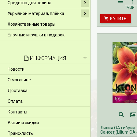
Средства для полива
производится с фе
Прием заказов ОСЕ
мин.
осуществляется с 
Укрывной материал, плёнка
ноябрь. Доставка 
КУПИТЬ
производится с авг
ноябрь.
Хозяйственные товары
Елочные игрушки в подарок
ИНФОРМАЦИЯ
Новости
О магазине
Доставка
Оплата
Контакты
Акции и скидки
Лилия ОА гибрид
Сансет (Lilium OA-
Прайс-листы
Sunset)