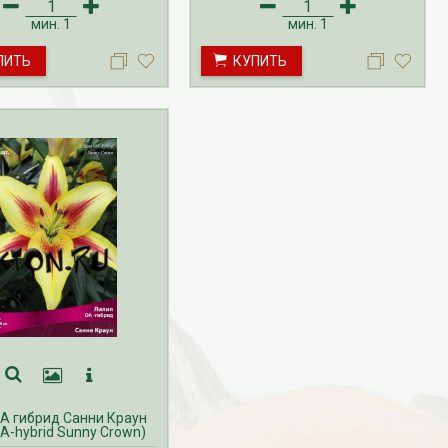
аказов ОСЕНЬ на лилии
апрель. Доставка лилий
ляется с июня по
производится с февраля по май.
мин.
1
мин.
1
Доставка лилий
Прием заказов ОСЕНЬ на лилии
ится с августа по
осуществляется с июня по
ПИТЬ
КУПИТЬ
ноябрь. Доставка лилий
производится с августа по
ноябрь.
А гибрид Санни Краун
OA-hybrid Sunny Crown)