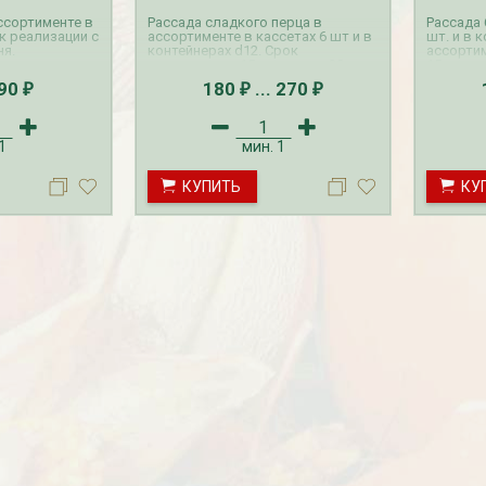
ссортименте в
Рассада сладкого перца в
Рассада 
к реализации с
ассортименте в кассетах 6 шт и в
шт. и в 
ня.
контейнерах d12. Срок
ассортим
реализации с 15 апреля по 30
15 апрел
июня.
90
180
...
270
₽
₽
₽
1
мин.
1
езабудка
Рассада Колокольчик
КУПИТЬ
КУ
 в контейнере
карпатский (Campanula
carpatica) в контейнере
p9
340
₽
УГИ, ЗАБОРЫ,
БЕСПЛАТНАЯ ДОСТАВКА