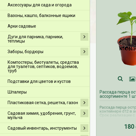
Аксессуары для сада и огорода
Вазоны, кашпо, балконные ящики
Арки садовые
Дуги для парника, парники,
теплицы
Заборы, бордюры
Компостеры, биотуалеты, средства
для туалетов, септиков, водоемов,
труб
Подставки для цветов и кустов
Шпалеры
Рассада перца ос
ассортименте 1 ш
Пластиковая сетка, решетка, газон
Рассада перца ост
контейнере d12 в а
Садовая химия, удобрения, грунт,
Срок реализации с 
мульча
30 июня.
180
Садовый инвентарь, инструменты