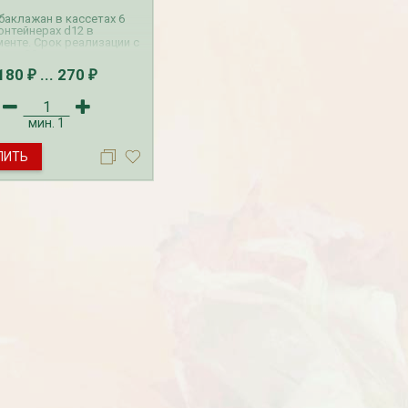
баклажан в кассетах 6
контейнерах d12 в
енте. Срок реализации с
я по 30 июня.
180
...
270
₽
₽
мин.
1
Рассада Земляника
Рассада Торения
ПИТЬ
декоративная в кашпо
(Torenia)
d21
от 380
до 920
₽
₽
800
₽
БЕСПЛАТНАЯ ДОСТАВКА