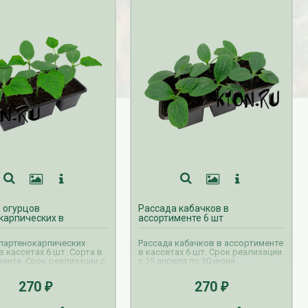
 огурцов
Рассада кабачков в
карпических в
ассортименте 6 шт
менте 6 шт
партенокарпических
Рассада кабачков в ассортименте
в кассетах 6 шт. Сорта в
в кассетах 6 шт. Срок реализации
енте. Срок реализации с
с 15 апреля по 30 июня.
я по 30 июня.
270
270
₽
₽