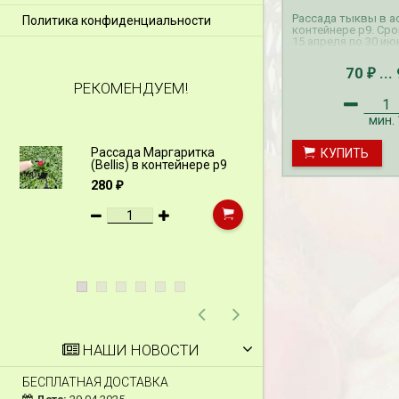
Рассада тыквы в а
Политика конфиденциальности
контейнере p9. Сро
15 апреля по 30 ию
70
...
₽
РЕКОМЕНДУЕМ!
мин.
Рассада Маргаритка
Рассада Н
КУПИТЬ
(Bellis) в контейнере p9
(Myosotis)
p9
280
₽
340
₽
НАШИ НОВОСТИ
БЕСПЛАТНАЯ ДОСТАВКА
СКИДКИ 15 % НА Д
ШПАЛЕРЫ И ДР.