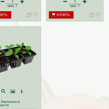
мин.
1
мин.
1
ПИТЬ
КУПИТЬ
 баклажан в
менте