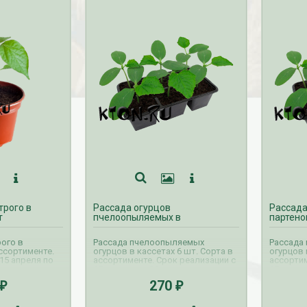
трого в
Рассада огурцов
Рассада
т
пчелоопыляемых в
партено
ассортименте 6 шт
ассорти
рого в
Рассада пчелоопыляемых
Рассада 
ссортименте.
огурцов в кассетах 6 шт. Сорта в
огурцов 
15 апреля по
ассортименте. Срок реализации с
ассортим
15 апреля по 30 июня.
15 апрел
270
₽
₽