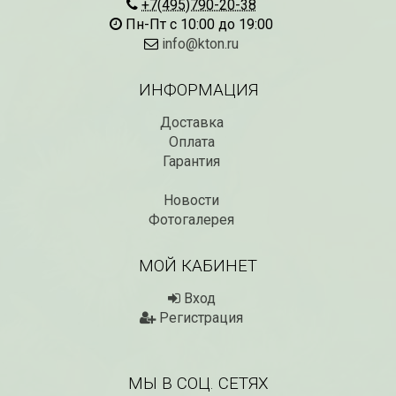
+7(495)790-20-38
Пн-Пт с 10:00 до 19:00
info@kton.ru
ИНФОРМАЦИЯ
Доставка
Оплата
Гарантия
Новости
Рассада Незабудка
Рассада Колоколь
(Myosotis) в
Фотогалерея
карпатский
контейнере p9
(Campanula carpat
в контейнере p9
340
₽
МОЙ КАБИНЕТ
340
₽
Вход
Регистрация
МЫ В СОЦ. СЕТЯХ