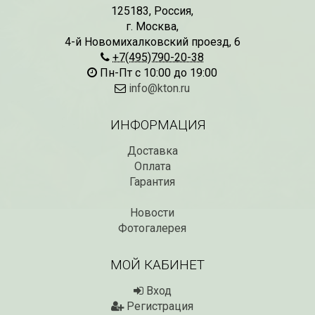
125183
,
Россия
,
г. Москва
,
4-й Новомихалковский проезд, 6
СКИДКИ 15 % НА ДУГИ, ЗАБОРЫ,
БЕСПЛАТНАЯ ДОСТАВ
ШПАЛЕРЫ И ДР.
+7(495)790-20-38
Дата:
29.02.2024
Дата:
11.03.2024
Пн-Пт с 10:00 до 19:00
В первый день весны в
Скидки 15% !!! При заказе
марта дарим доставку!!
info@kton.ru
товаров на сумму от 1000 руб. с
марта по 10...
16 марта по 31 марта 2024...
ИНФОРМАЦИЯ
ЧИТАТЬ
ЧИТАТЬ ДАЛЕЕ →
Доставка
Оплата
Гарантия
Новости
Фотогалерея
МОЙ КАБИНЕТ
Вход
Регистрация