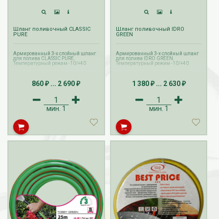
Шланг поливочный CLASSIC
Шланг поливочный IDRO
PURE
GREEN
Армированный 3-х слойный шланг
Армированный 3-х слойный шланг
для полива CLASSIC PURE.
для полива IDRO GREEN.
Температурный режим -10/+40
Температурный режим -10/+40
860
...
2 690
1 380
...
2 630
₽
₽
₽
₽
мин.
1
мин.
1