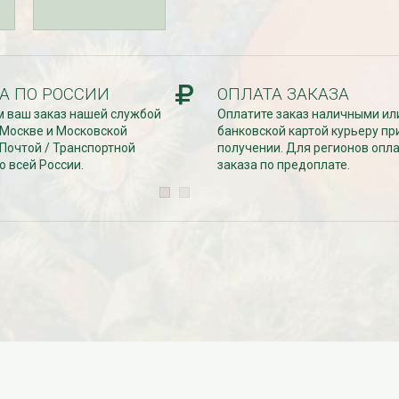
Дата:
29.02.2024
В первый день весны в честь 8
 заказе товаров на
марта дарим доставку!!! С 1 марта по
с 16 марта по 31
10...
ЧИТАТЬ ДАЛЕЕ →
А ПО РОССИИ
ОПЛАТА ЗАКАЗА
ЧИТАТЬ ДАЛЕЕ →
 ваш заказ нашей службой
Оплатите заказ наличными ил
 Москве и Московской
банковской картой курьеру пр
 Почтой / Транспортной
получении. Для регионов опл
о всей России.
заказа по предоплате.