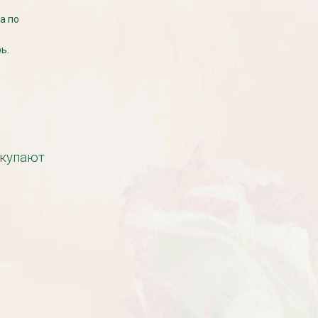
а по
ь.
Рассада Земляника
Рассада Торения
декоративная в кашпо
(Torenia)
d21
от 380
до 920
₽
₽
окупают
800
₽
БЕСПЛАТНАЯ ДОСТАВКА