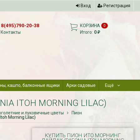
Вход
Регистрация
8(495)790-20-38
КОРЗИНА
0
Контакты
Итого:
0
₽
ны, кашпо, балконные ящики
Арки садовые
Ещё
IA ITOH MORNING LILAC)
голетние и луковичные цветы
Пион
oh Morning Lilac)
КУПИТЬ ПИОН ИТО МОРНИНГ