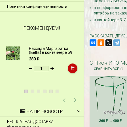
на заказы ВЕСНА;
Политика конфиденциальности
в перфорированно
октябрь на заказ
в контейнере 3-7,
РЕКОМЕНДУЕМ!
РАССКАЗАТЬ ДРУЗ
Рассада Маргаритка
Рассада Н
(Bellis) в контейнере p9
(Myosotis)
p9
280
₽
С Пион ИТО Мор
340
₽
СРАВНИТЬ ВСЕ
НАШИ НОВОСТИ
260
... 400
БЕСПЛАТНАЯ ДОСТАВКА
СКИДКИ 15 % НА Д
₽
₽
ШПАЛЕРЫ И ДР.