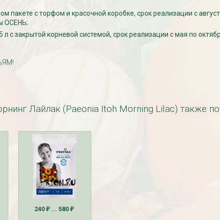
м пакете с торфом и красочной коробке, срок реализации с август
ы ОСЕНЬ;
5 л с закрытой корневой системой, срок реализации с мая по октябр
ЬЯМ!
езабудка
Рассада Колокольчик
 в контейнере
карпатский (Campanula
carpatica) в контейнере
p9
нинг Лайлак (Paeonia Itoh Morning Lilac) также п
340
₽
240
... 580
УГИ, ЗАБОРЫ,
₽
₽
БЕСПЛАТНАЯ ДОСТАВКА