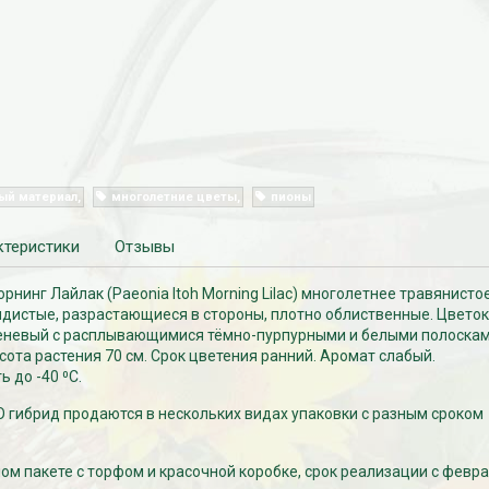
ый материал
многолетние цветы
пионы
ктеристики
Отзывы
рнинг Лайлак (Paeonia Itoh Morning Lilac) многолетнее травянистое
дистые, разрастающиеся в стороны, плотно облиственные. Цветок
еневый с расплывающимися тёмно-пурпурными и белыми полоска
ысота растения 70 см. Срок цветения ранний. Аромат слабый.
 до -40 ⁰С.
 гибрид продаются в нескольких видах упаковки с разным сроком
м пакете с торфом и красочной коробке, срок реализации с февра