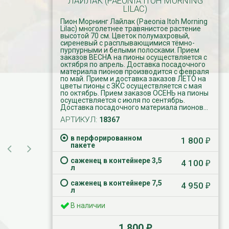
ЛАЙЛАК (PAEONIA ITOH MORNING
LILAC)
Пион Морнинг Лайлак (Paeonia Itoh Morning
Lilac) многолетнее травянистое растение
высотой 70 см. Цветок полумахровый,
сиреневый с расплывающимися тёмно-
пурпурными и белыми полосками. Прием
заказов ВЕСНА на пионы осуществляется с
октября по апрель. Доставка посадочного
материала пионов производится с февраля
по май. Прием и доставка заказов ЛЕТО на
цветы пионы с ЗКС осуществляется с мая
по октябрь. Прием заказов ОСЕНЬ на пионы
осуществляется с июля по сентябрь.
Доставка посадочного материала пионов...
АРТИКУЛ:
18367
в перфорированном
1 800
₽
пакете
саженец в контейнере 3,5
4 100
₽
л
саженец в контейнере 7,5
4 950
₽
л
В наличии
1 800
₽