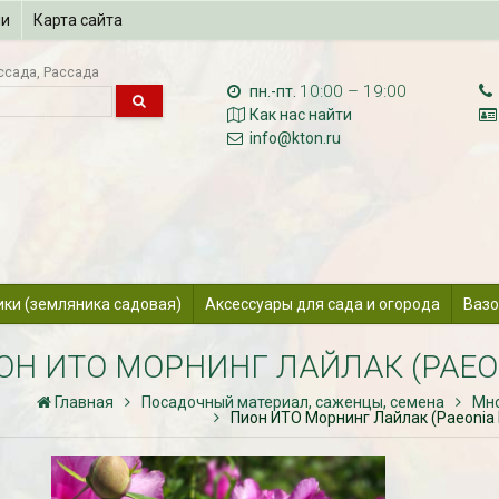
ии
Карта сайта
ссада
Рассада
10:00 – 19:00
пн.-пт.
Как нас найти
info@kton.ru
ики (земляника садовая)
Аксессуары для сада и огорода
Вазо
ОН ИТО МОРНИНГ ЛАЙЛАК (PAEON
Главная
Посадочный материал, саженцы, семена
Мно
Пион ИТО Морнинг Лайлак (Paeonia It