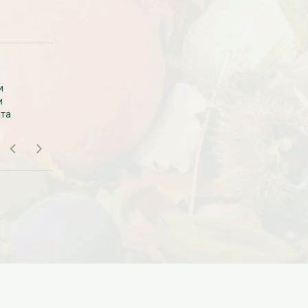
Дата:
18.10.2023
Дарим доставку!!! С 20 октября по 20
ноября 2023 года успейте оформить
заказ...
ЧИТАТЬ ДАЛЕЕ →
САМОВЫВОЗ В МОСКВЕ
и
Самовывоза рассады нет. Рассаду
и
везем с производства сразу к вам в
ата
дом.