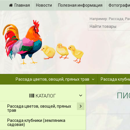
Главная
Новости
Полезная информация
Фотограф
Например:
Рассада
Ра
Рассада цветов, овощей, пряных трав
Рассада клубн
ПИ
КАТАЛОГ
Рассада цветов, овощей, пряных
трав
Рассада клубники (земляника
садовая)