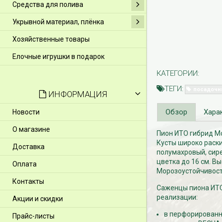
Средства для полива
Укрывной материал, плёнка
Хозяйственные товары
Елочные игрушки в подарок
КАТЕГОРИИ:
ТЕГИ:
посадочн
ИНФОРМАЦИЯ
Обзор
Хара
Новости
О магазине
Пион ИТО гибрид Мо
Кусты широко раски
Доставка
полумахровый, сир
цветка до 16 см. В
Оплата
Морозоустойчивость
Контакты
Саженцы пиона ИТО
реализации:
Акции и скидки
в перфорированно
Прайс-листы