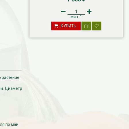
мин.
1
КУПИТЬ
 растение.
ми. Диаметр
ля по май