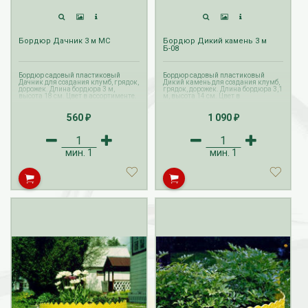
Бордюр Дачник 3 м МС
Бордюр Дикий камень 3 м
Б-08
Бордюр садовый пластиковый
Бордюр садовый пластиковый
Дачник для создания клумб, грядок,
Дикий камень для создания клумб,
дорожек. Длина бордюра 3 м,
грядок, дорожек. Длина бордюра 3,1
высота 18 см. Цвет в ассортименте.
м, высота 14 см. Цвет в
ассортименте.
560
1 090
₽
₽
мин.
1
мин.
1