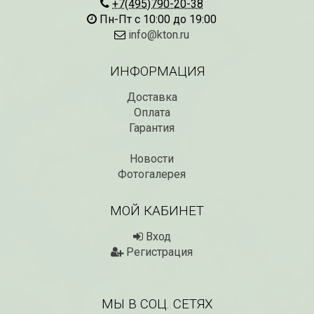
+7(495)790-20-38
Пн-Пт с 10:00 до 19:00
info@kton.ru
ИНФОРМАЦИЯ
Доставка
Оплата
Гарантия
Новости
Рассада Незабудка
Рассада Колоколь
(Myosotis) в
Фотогалерея
карпатский
контейнере p9
(Campanula carpat
в контейнере p9
340
₽
МОЙ КАБИНЕТ
340
₽
Вход
Регистрация
МЫ В СОЦ. СЕТЯХ