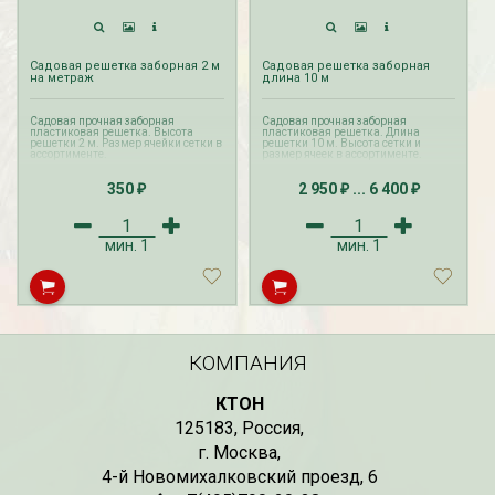
Садовая решетка заборная 2 м
Садовая решетка заборная
на метраж
длина 10 м
Садовая прочная заборная
Садовая прочная заборная
пластиковая решетка. Высота
пластиковая решетка. Длина
решетки 2 м. Размер ячейки сетки в
решетки 10 м. Высота сетки и
ассортименте.
размер ячеек в ассортименте.
350
2 950
...
6 400
₽
₽
₽
мин.
1
мин.
1
КОМПАНИЯ
КТОН
125183
,
Россия
,
г. Москва
,
4-й Новомихалковский проезд, 6