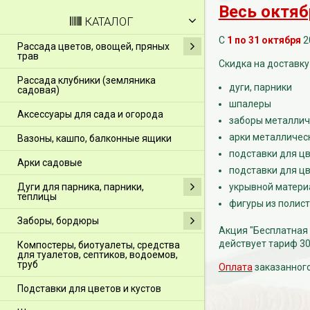
Весь октяб
КАТАЛОГ
С
1
по 31 октября
2
Рассада цветов, овощей, пряных
трав
Скидка на доставку
Рассада клубники (земляника
дуги, парники
садовая)
шпалеры
Аксессуары для сада и огорода
заборы металлич
арки металличес
Вазоны, кашпо, балконные ящики
подставки для цв
Арки садовые
подставки для цв
Дуги для парника, парники,
укрывной матери
теплицы
фигуры из полист
Заборы, бордюры
Акция "Бесплатная 
действует тариф 30
Компостеры, биотуалеты, средства
для туалетов, септиков, водоемов,
труб
Оплата
заказанного
Подставки для цветов и кустов