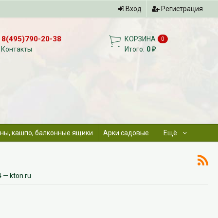
Вход
Регистрация
8(495)790-20-38
КОРЗИНА
0
Контакты
Итого:
0
₽
ны, кашпо, балконные ящики
Арки садовые
Ещё
 — kton.ru