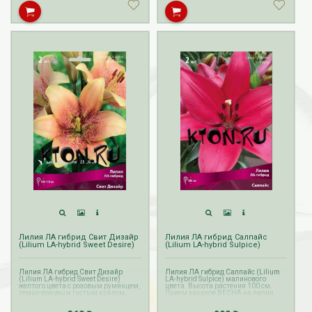
Лилия ЛА гибрид Свит Дизайр
Лилия ЛА гибрид Салпайс
(Lilium LA-hybrid Sweet Desire)
(Lilium LA-hybrid Sulpice)
Лилия ЛА гибрид Свит Дизайр
Лилия ЛА гибрид Салпайс (Lilium
(Lilium LA-hybrid Sweet Desire)
LA-hybrid Sulpice) малинового
желтого цвета с розовым румянцем,
цвета. Высота растения 100 см.
темно-розовым густым крапом,
Прием заказов ВЕСНА на лилии
желтым кантом и двумя
осуществляется с октября по
продольными узкими полосками на
апрель. Доставка лилий