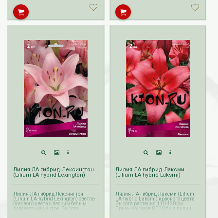
Лилия ЛА гибрид Лексингтон
Лилия ЛА гибрид Лаксми
(Lilium LA-hybrid Lexington)
(Lilium LA-hybrid Laksmi)
Лилия ЛА гибрид Лексингтон
Лилия ЛА гибрид Лаксми (Lilium
(Lilium LA-hybrid Lexington) светло-
LA-hybrid Laksmi) красного цвета
розового цвета с легким белым
Высота растения 110-120 см.
подсветом в центре. Высота
Прием заказов ВЕСНА на лилии
растения 110-120 см.
осуществляется с октября по