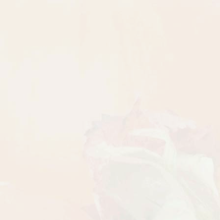
Рассада Земляника
Рассада Торения
декоративная в кашпо
(Torenia)
d21
от 380
до 920
₽
₽
800
₽
БЕСПЛАТНАЯ ДОСТАВКА