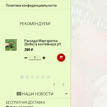
Политика конфиденциальности
РЕКОМЕНДУЕМ!
Рассада Маргаритка
Рассада Н
(Bellis) в контейнере p9
(Myosotis)
p9
280
₽
340
₽
НАШИ НОВОСТИ
БЕСПЛАТНАЯ ДОСТАВКА
СКИДКИ 15 % НА Д
ШПАЛЕРЫ И ДР.