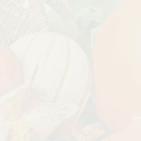
езабудка
Рассада Колокольчик
 в контейнере
карпатский (Campanula
carpatica) в контейнере
p9
340
₽
УГИ, ЗАБОРЫ,
БЕСПЛАТНАЯ ДОСТАВКА