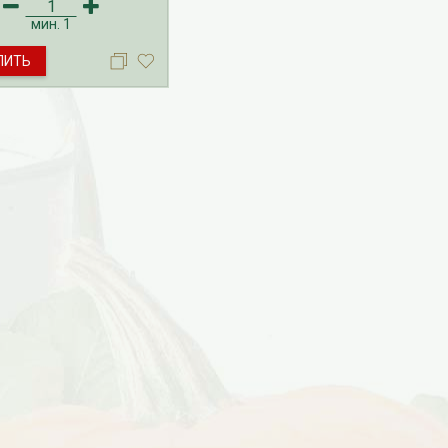
 гортензии
ляется с октября по
мин.
1
 Доставка посадочного
а гортензии
ПИТЬ
ится с февраля по май.