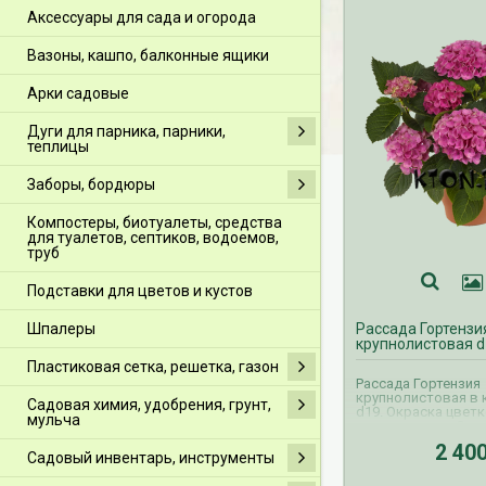
Аксессуары для сада и огорода
Вазоны, кашпо, балконные ящики
Арки садовые
Дуги для парника, парники,
теплицы
Заборы, бордюры
Компостеры, биотуалеты, средства
для туалетов, септиков, водоемов,
труб
Подставки для цветов и кустов
Шпалеры
Рассада Гортензи
крупнолистовая d
Пластиковая сетка, решетка, газон
Рассада Гортензия
крупнолистовая в 
Садовая химия, удобрения, грунт,
d19. Окраска цветк
мульча
ассортименте. Сро
рассады цветов гор
2 40
мая по 30 июня.
Садовый инвентарь, инструменты