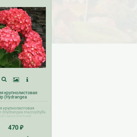
ия крупнолистовая
р (Hydrangea
lla Leuchtfeuer)
ия крупнолистовая
 (Hydrangea macrophylla
uer) многолетний
 кустарник высотой 100-
Диаметр соцветия 20-25
470
₽
 красный.
ойкость до -18°С.
аказов ВЕСНА на