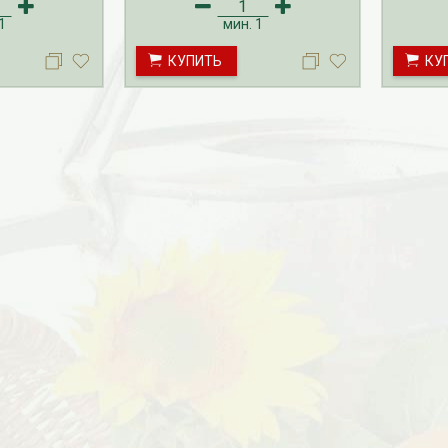
саженцы гортензии
саженцы
осуществляется с октября по
осуществ
1
мин.
1
апрель. Доставка посадочного
апрель.
материала гортензии
материал
КУПИТЬ
КУ
производится с февраля по май.
производ