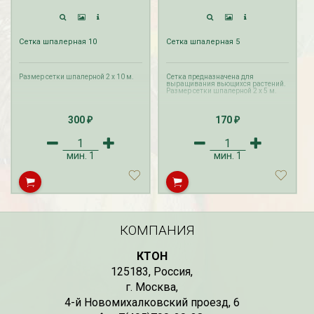
Сетка шпалерная 10
Сетка шпалерная 5
Размер сетки шпалерной 2 х 10 м.
Сетка предназначена для
выращивания вьющихся растений.
Размер сетки шпалерной 2 х 5 м.
300
170
₽
₽
мин.
1
мин.
1
КОМПАНИЯ
КТОН
125183
,
Россия
,
г. Москва
,
4-й Новомихалковский проезд, 6