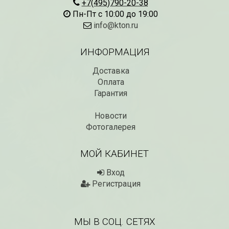
+7(495)790-20-38
Пн-Пт с 10:00 до 19:00
info@kton.ru
ИНФОРМАЦИЯ
Доставка
Оплата
Гарантия
Новости
Рассада Незабудка
Рассада Колоколь
(Myosotis) в
Фотогалерея
карпатский
контейнере p9
(Campanula carpat
в контейнере p9
340
₽
МОЙ КАБИНЕТ
340
₽
Вход
Регистрация
МЫ В СОЦ. СЕТЯХ