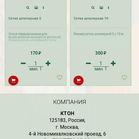
Сетка шпалерная 5
Сетка шпалерная 10
Сетка предназначена для
Размер сетки шпалерной 2 х 10 м.
выращивания вьющихся растений.
Размер сетки шпалерной 2 х 5 м.
170
300
₽
₽
мин.
1
мин.
1
КОМПАНИЯ
КТОН
125183
,
Россия
,
г. Москва
,
4-й Новомихалковский проезд, 6