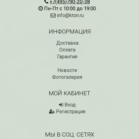
+7(495)790-20-38
Пн-Пт с 10:00 до 19:00
info@kton.ru
ИНФОРМАЦИЯ
Доставка
Оплата
Гарантия
Новости
Рассада Незабудка
Рассада Колоколь
(Myosotis) в
Фотогалерея
карпатский
контейнере p9
(Campanula carpat
в контейнере p9
340
₽
МОЙ КАБИНЕТ
340
₽
Вход
Регистрация
МЫ В СОЦ. СЕТЯХ