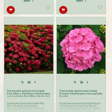
мин.
1
мин.
1
Гортензия крупнолистовая
Гортензия крупнолистовая
Ред Мисс Хепберн (Hydrangea
Розита (Hydrangea macrophylla
macrophylla Red Miss Hepburn)
Rosita)
Гортензия крупнолистовая Ред
Гортензия крупнолистовая Розита
Мисс Хепберн (Hydrangea
(Hydrangea macrophylla Rosita)
macrophylla Red Miss Hepburn)
многолетний цветущий кустарник
многолетний цветущий кустарник
высотой 100-125 см. Диаметр