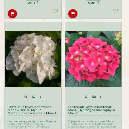
производится с февраля по май.
мин.
1
мин.
1
Гортензия крупнолистовая
Гортензия крупнолистовая
Мадам Эмиль Мулье
Мася (Hydrangea macrophylla
(Hydrangea macrophylla Mme E.
Masja)
Mouillere)
Гортензия крупнолистовая Мадам
Гортензия крупнолистовая Мася
Эмиль Мулье (Hydrangea
(Hydrangea macrophylla Masja)
macrophylla Mme E. Mouillere)
многолетний цветущий кустарник