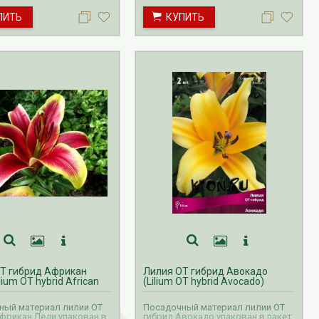
ится с сентября по
производится с сентября по
ПИТЬ
КУПИТЬ
октябрь.
Т гибрид Африкан
Лилия ОТ гибрид Авокадо
lium OT hybrid African
(Lilium OT hybrid Avocado)
ный материал лилии ОТ
Посадочный материал лилии ОТ
фрикан Леди упакован в
гибрид Авокадо упакован в пакет