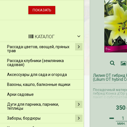
КАТАЛОГ
Рассада цветов, овощей, пряных
трав
Рассада клубники (земляника
садовая)
Аксессуары для сада и огорода
Лилия ОТ гибрид 
(Lilium OT hybrid 
Вазоны, кашпо, балконные ящики
Посадочный матер
гибрид Конка д'Ор 
Арки садовые
пакет с субстратом
этикеткой.
Дуги для парника, парники,
Прием заказов ВЕС
350
теплицы
осуществляется с 
апрель. Доставка 
производится с фе
Заборы, бордюры
Прием заказов ОСЕ
осуществляется с 
мин.
сентябрь. Доставк