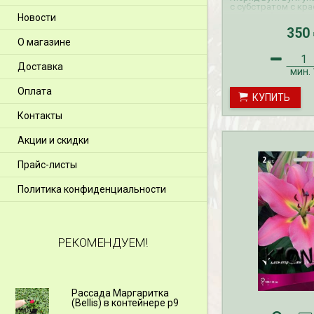
с субстратом с кр
этикеткой.
Новости
Прием заказов ВЕС
350
осуществляется с 
О магазине
апрель. Доставка 
производится с фе
Прием заказов ОСЕ
Доставка
осуществляется с 
мин.
сентябрь. Доставк
производится с се
Оплата
КУПИТЬ
октябрь.
Контакты
Акции и скидки
Прайс-листы
Политика конфиденциальности
РЕКОМЕНДУЕМ!
Рассада Маргаритка
Рассада Н
(Bellis) в контейнере p9
(Myosotis)
p9