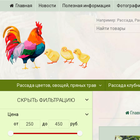
Главная
Новости
Полезная информация
Фотограф
Например:
Рассада
Ра
Рассада цветов, овощей, пряных трав
Рассада клубн
СКРЫТЬ ФИЛЬТРАЦИЮ
Глав
Цена
от
до
руб.