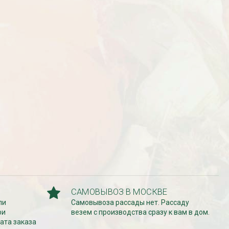
от 380
до 920
₽
₽
800
₽
БЕСПЛАТНАЯ ДОСТАВКА
Дата:
18.10.2023
Дарим доставку!!! С 20 октября по 20
ноября 2023 года успейте оформить
заказ...
ЧИТАТЬ ДАЛЕЕ →
САМОВЫВОЗ В МОСКВЕ
ли
Самовывоза рассады нет. Рассаду
ри
везем с производства сразу к вам в дом.
ата заказа