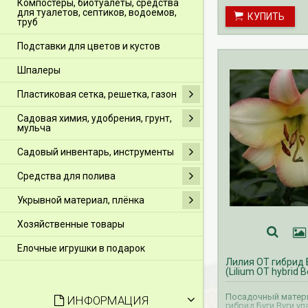
Компостеры, биотуалеты, средства
производится с се
для туалетов, септиков, водоемов,
КУПИТЬ
октябрь.
труб
Подставки для цветов и кустов
Шпалеры
Пластиковая сетка, решетка, газон
Садовая химия, удобрения, грунт,
мульча
Садовый инвентарь, инструменты
Средства для полива
Укрывной материал, плёнка
Хозяйственные товары
Елочные игрушки в подарок
Лилия ОТ гибрид 
(Lilium OT hybrid 
Посадочный матер
ИНФОРМАЦИЯ
гибрид Буги Вуги у