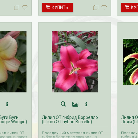
нтября по
производится с сентября по
производ
КУПИТЬ
КУ
октябрь.
октябрь.
Буги Вуги
Лилия ОТ гибрид Боррелло
Лилия О
Boogie Woogie)
(Lilium OT hybrid Borrello)
Леди (Li
Lady)
иал лилии ОТ
Посадочный материал лилии ОТ
Посадоч
пакован в пакет
гибрид Боррелло упакован в
гибрид А