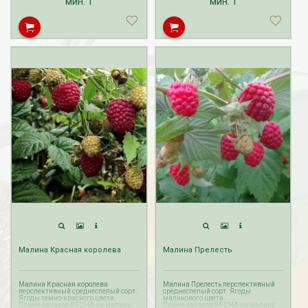
мин.
1
мин.
1
Малина Красная королева
Малина Прелесть
Малина Красная королева
Малина Прелесть перспективный
перспективный среднеспелый сорт.
среднеспелый сорт. Ягоды
Ягоды темно-красного цвета.
малинового цвета.
Прием заказов ВЕСНА на малину
Прием заказов ВЕСНА на малину