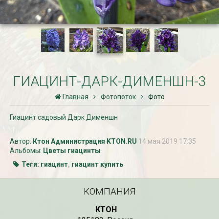
ГИАЦИНТ-ДАРК-ДИМЕНШН-3
Главная
Фотопоток
Фото
Гиацинт садовый Дарк Дименшн
Автор:
Ктон Администрация KTON.RU
14 мая 2019 17:35
Альбомы:
Цветы гиацинты
Теги:
гиацинт
,
гиацинт купить
КОМПАНИЯ
КТОН