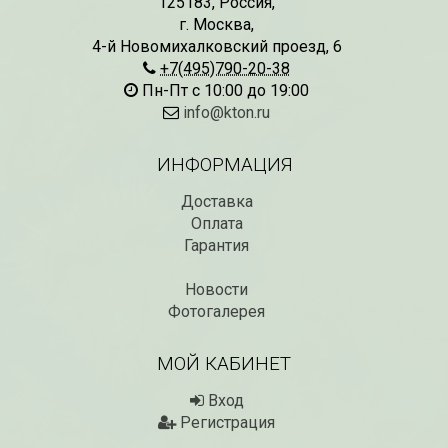
125183
,
Россия
,
г. Москва
,
4-й Новомихалковский проезд, 6
+7(495)790-20-38
Пн-Пт с 10:00 до 19:00
info@kton.ru
ИНФОРМАЦИЯ
Доставка
Оплата
СКИДКИ 15 % НА ДУГИ, ЗАБОРЫ,
БЕСПЛАТНАЯ ДОСТАВ
ШПАЛЕРЫ И ДР.
Гарантия
Дата:
29.02.2024
Дата:
11.03.2024
В первый день весны в
Скидки 15% !!! При заказе
Новости
марта дарим доставку!!
товаров на сумму от 1000 руб. с
марта по 10...
Фотогалерея
16 марта по 31 марта 2024...
ЧИТАТЬ
ЧИТАТЬ ДАЛЕЕ →
МОЙ КАБИНЕТ
Вход
Регистрация