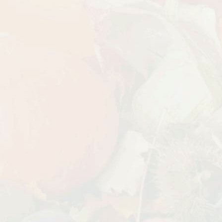
БЕСПЛАТНАЯ ДОСТАВКА
Дата:
18.10.2023
Дарим доставку!!! С 20 октября по 20
ноября 2023 года успейте оформить
заказ...
ЧИТАТЬ ДАЛЕЕ →