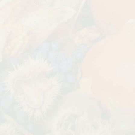
УГИ, ЗАБОРЫ,
БЕСПЛАТНАЯ ДОСТАВКА
Дата:
29.02.2024
В первый день весны в честь 8
 заказе товаров на
марта дарим доставку!!! С 1 марта по
с 16 марта по 31
10...
ЧИТАТЬ ДАЛЕЕ →
ЧИТАТЬ ДАЛЕЕ →