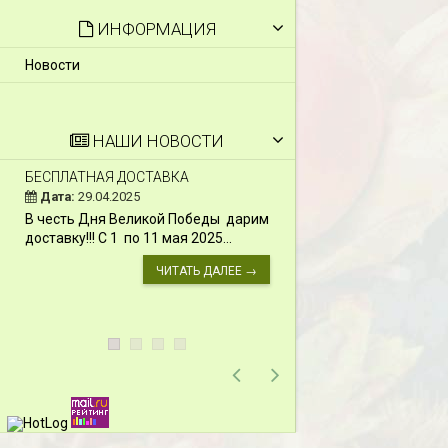
ИНФОРМАЦИЯ
Новости
НАШИ НОВОСТИ
БЕСПЛАТНАЯ ДОСТАВКА
СКИДКИ 15 % НА Д
ШПАЛЕРЫ И ДР.
Дата:
29.04.2025
Дата:
11.03.2024
В честь Дня Великой Победы дарим
Скидки 15% !!! При
доставку!!! С 1 по 11 мая 2025...
сумму от 1000 руб. 
марта 2024...
ЧИТАТЬ ДАЛЕЕ →