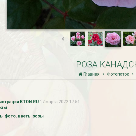
РОЗА КАНАДС
Главная
Фотопоток
истрация KTON.RU
17 марта 2022 17:51
озы
зы фото
,
цветы розы