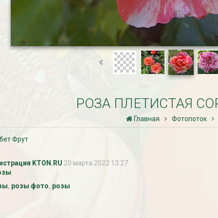
РОЗА ПЛЕТИСТАЯ СО
Главная
Фотопоток
бет Фрут
истрация KTON.RU
20 марта 2022 13:27
озы
зы
,
розы фото
,
розы