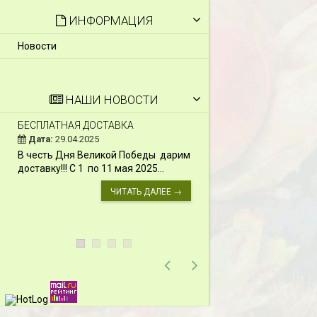
ИНФОРМАЦИЯ
Новости
НАШИ НОВОСТИ
БЕСПЛАТНАЯ ДОСТАВКА
СКИДКИ 15 % НА Д
ШПАЛЕРЫ И ДР.
Дата:
29.04.2025
Дата:
11.03.2024
В честь Дня Великой Победы дарим
Скидки 15% !!! При
доставку!!! С 1 по 11 мая 2025...
сумму от 1000 руб. 
марта 2024...
ЧИТАТЬ ДАЛЕЕ →