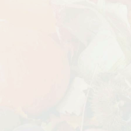
БЕСПЛАТНАЯ ДОСТАВКА
Дата:
18.10.2023
Дарим доставку!!! С 20 октября по 20
ноября 2023 года успейте оформить
заказ...
ЧИТАТЬ ДАЛЕЕ →