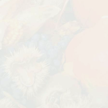
УГИ, ЗАБОРЫ,
БЕСПЛАТНАЯ ДОСТАВКА
Дата:
29.02.2024
В первый день весны в честь 8
 заказе товаров на
марта дарим доставку!!! С 1 марта по
с 16 марта по 31
10...
ЧИТАТЬ ДАЛЕЕ →
ЧИТАТЬ ДАЛЕЕ →