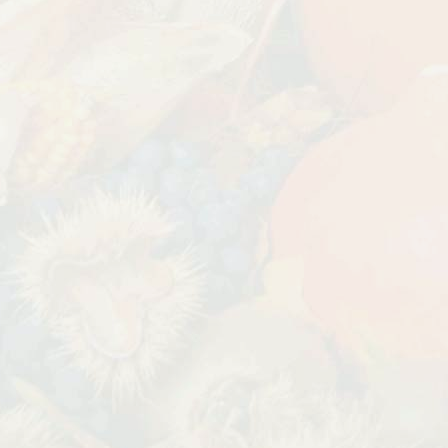
УГИ, ЗАБОРЫ,
БЕСПЛАТНАЯ ДОСТАВКА
Дата:
29.02.2024
В первый день весны в честь 8
 заказе товаров на
марта дарим доставку!!! С 1 марта по
с 16 марта по 31
10...
ЧИТАТЬ ДАЛЕЕ →
ЧИТАТЬ ДАЛЕЕ →