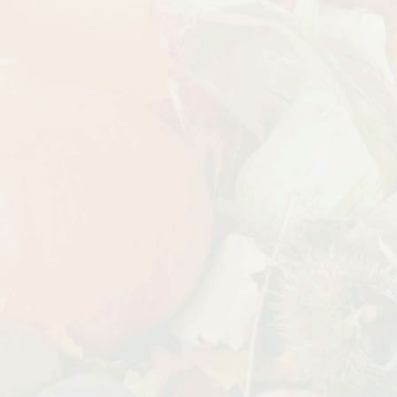
БЕСПЛАТНАЯ ДОСТАВКА
Дата:
18.10.2023
Дарим доставку!!! С 20 октября по 20
ноября 2023 года успейте оформить
заказ...
ЧИТАТЬ ДАЛЕЕ →