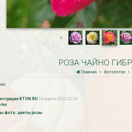
РОЗА ЧАЙНО ГИБ
Главная
Фотопоток
ная
истрация KTON.RU
16 марта 2022 22:34
озы
зы фото
,
цветы розы