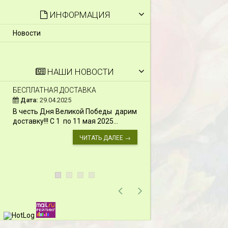
ИНФОРМАЦИЯ
Новости
НАШИ НОВОСТИ
БЕСПЛАТНАЯ ДОСТАВКА
СКИДКИ 15 % НА Д
ШПАЛЕРЫ И ДР.
Дата:
29.04.2025
Дата:
11.03.2024
В честь Дня Великой Победы дарим
Скидки 15% !!! При
доставку!!! С 1 по 11 мая 2025...
сумму от 1000 руб. 
марта 2024...
ЧИТАТЬ ДАЛЕЕ →